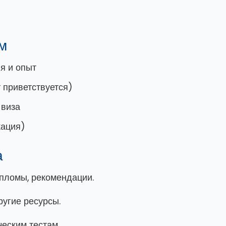
м
я и опыт
 приветствуется)
 виза
кация)
а
пломы, рекомендации.
ругие ресурсы.
ческим тестам.