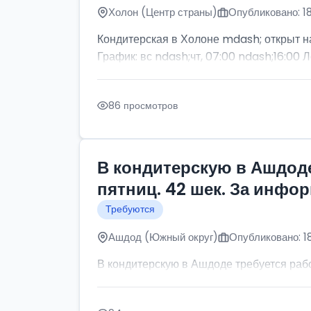
Холон (Центр страны)
Опубликовано: 1
Кондитерская в Холоне mdash; открыт н
График: вс ndash;чт, 07:00 ndash;16:00 Л
86 просмотров
В кондитерскую в Ашдоде
пятниц. 42 шек. За инфо
Требуются
Ашдод (Южный округ)
Опубликовано: 1
В кондитерскую в Ашдоде требуется рабо