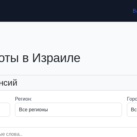
В
оты в Израиле
нсий
Регион:
Горо