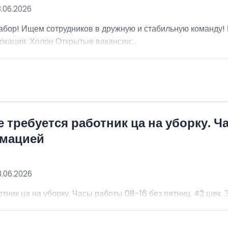
8.06.2026
абор! Ищем сотрудников в дружную и стабильную команду
окация: Холон Открытые вакансии:...
 требуется работник ца на уборку. Ч
рмацией
8.06.2026
тник ца на уборку. Часы работы 08-16 без пятниц. 42 шек