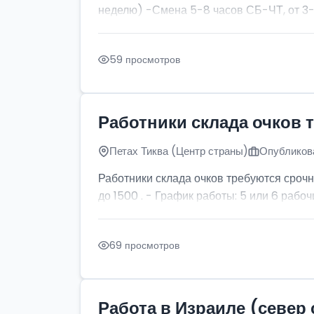
неделю) -Смена 5-8 часов СБ-ЧТ, от 3-х
59 просмотров
Работники склада очков 
Петах Тиква (Центр страны)
Опубликова
Работники склада очков требуются срочн
до 1500 . - График работы: 5 или 6 рабочи
69 просмотров
Работа в Израиле (север 