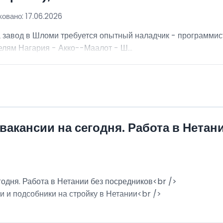
овано: 17.06.2026
а завод в Шломи требуется опытный наладчик - программис
лям Нагария - Акко--Маалот - Ш...
вакансии на сегодня. Работа в Нетан
годня. Работа в Нетании без посредников<br />
и и подсобники на стройку в Нетании<br />