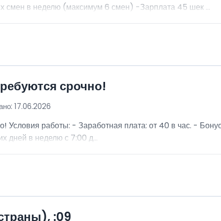
 смен в неделю (максимум 6 смен) -Зарплата 45 шек ...
требуются срочно!
но: 17.06.2026
о! Условия работы: - Заработная плата: от 40 в час. - Бон
х дней в неделю с 7:00 д...
страны), :09