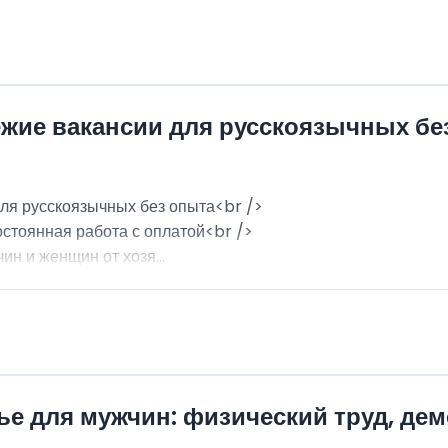
ежие вакансии для русскоязычных бе
для русскоязычных без опыта<br />
остоянная работа с оплатой<br />
н и женщин от хозя...
ье для мужчин: физический труд, де