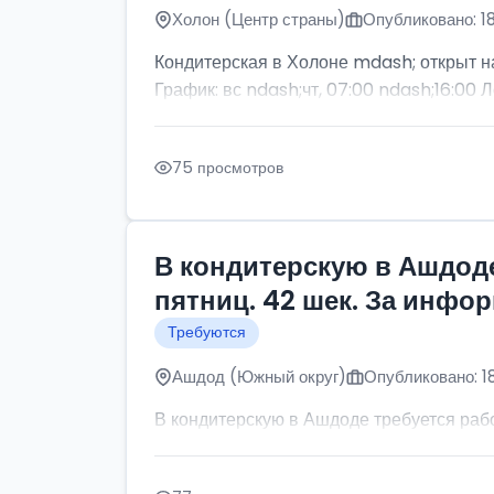
Холон (Центр страны)
Опубликовано: 1
Кондитерская в Холоне mdash; открыт н
График: вс ndash;чт, 07:00 ndash;16:00 Л
75 просмотров
В кондитерскую в Ашдоде
пятниц. 42 шек. За инфо
Требуются
Ашдод (Южный округ)
Опубликовано: 1
В кондитерскую в Ашдоде требуется рабо