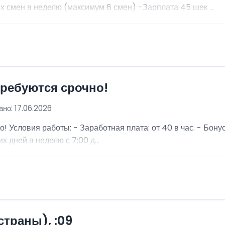
 смен в неделю (максимум 6 смен) -Зарплата 45 шек ...
требуются срочно!
но: 17.06.2026
о! Условия работы: - Заработная плата: от 40 в час. - Бон
х дней в неделю с 7:00 д...
страны), :09