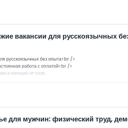
ежие вакансии для русскоязычных бе
для русскоязычных без опыта<br />
остоянная работа с оплатой<br />
н и женщин от хозя...
ье для мужчин: физический труд, де