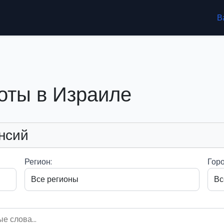
В
оты в Израиле
нсий
Регион:
Горо