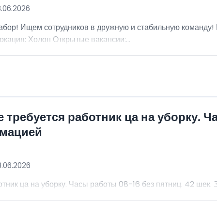
8.06.2026
абор! Ищем сотрудников в дружную и стабильную команду
окация: Холон Открытые вакансии:...
 требуется работник ца на уборку. Ч
рмацией
8.06.2026
тник ца на уборку. Часы работы 08-16 без пятниц. 42 шек