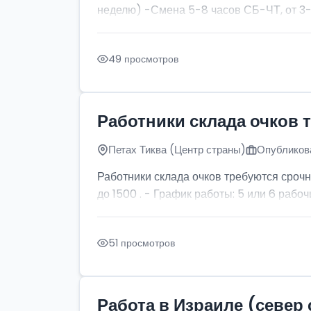
неделю) -Смена 5-8 часов СБ-ЧТ, от 3-х
49 просмотров
Работники склада очков 
Петах Тиква (Центр страны)
Опубликова
Работники склада очков требуются срочн
до 1500 . - График работы: 5 или 6 рабочи
51 просмотров
Работа в Израиле (север 