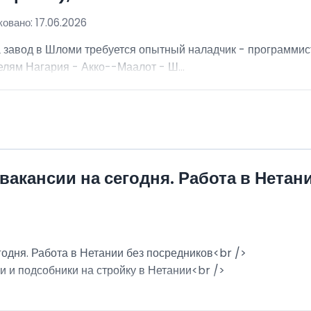
овано: 17.06.2026
а завод в Шломи требуется опытный наладчик - программис
лям Нагария - Акко--Маалот - Ш...
вакансии на сегодня. Работа в Нетан
годня. Работа в Нетании без посредников<br />
и и подсобники на стройку в Нетании<br />