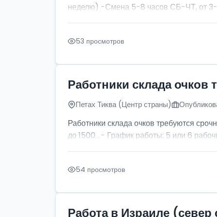
неделю) -Смена 5-8 часов СБ-ЧТ, от 3-х
53 просмотров
Работники склада очков 
Петах Тиква (Центр страны)
Опубликова
Работники склада очков требуются срочн
до 1500 . - График работы: 5 или 6 рабочи
54 просмотров
Работа в Израиле (север 