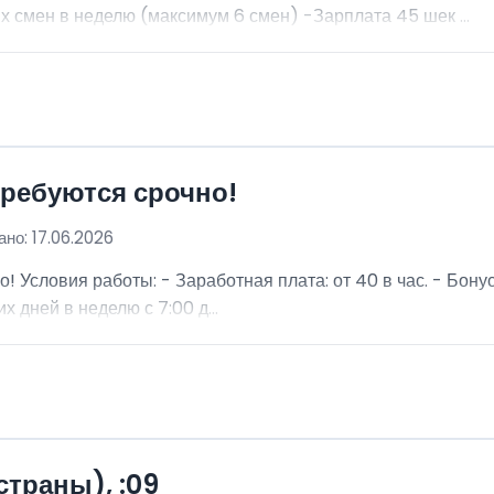
 смен в неделю (максимум 6 смен) -Зарплата 45 шек ...
требуются срочно!
но: 17.06.2026
о! Условия работы: - Заработная плата: от 40 в час. - Бон
х дней в неделю с 7:00 д...
страны), :09