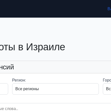
В
оты в Израиле
нсий
Регион:
Горо