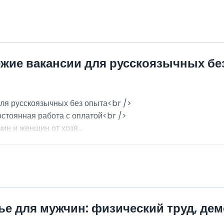
ежие вакансии для русскоязычных бе
для русскоязычных без опыта<br />
остоянная работа с оплатой<br />
н и женщин от хозя...
ье для мужчин: физический труд, де