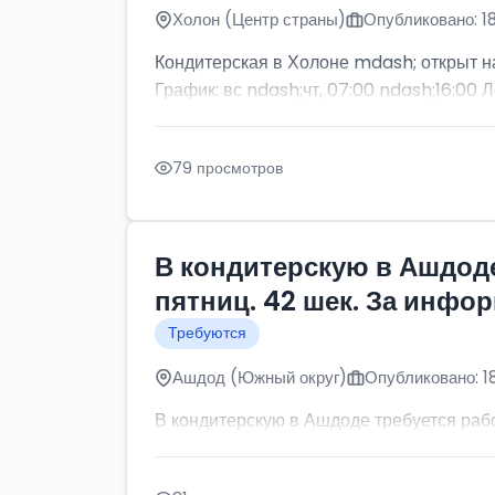
Холон (Центр страны)
Опубликовано: 1
Кондитерская в Холоне mdash; открыт н
График: вс ndash;чт, 07:00 ndash;16:00 Л
79 просмотров
В кондитерскую в Ашдоде
пятниц. 42 шек. За инфо
Требуются
Ашдод (Южный округ)
Опубликовано: 1
В кондитерскую в Ашдоде требуется рабо