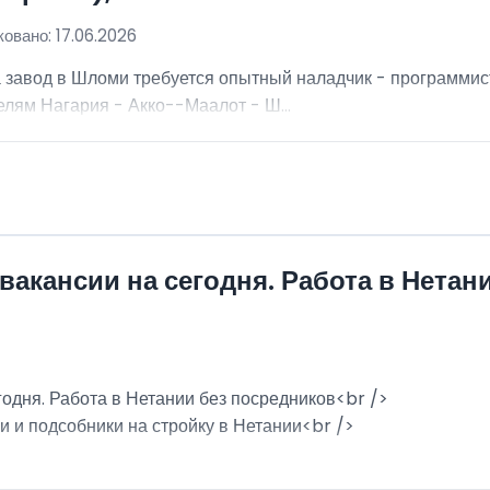
овано: 17.06.2026
а завод в Шломи требуется опытный наладчик - программис
лям Нагария - Акко--Маалот - Ш...
вакансии на сегодня. Работа в Нетан
годня. Работа в Нетании без посредников<br />
и и подсобники на стройку в Нетании<br />