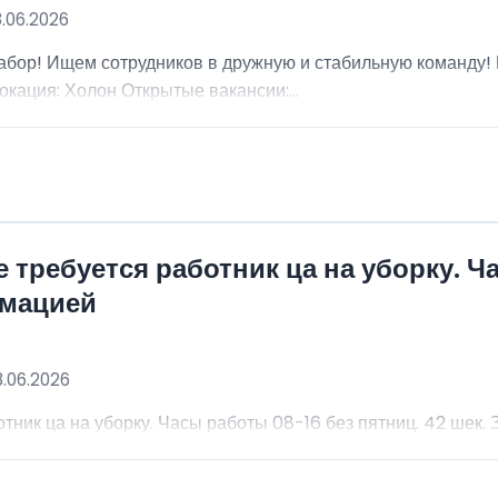
8.06.2026
абор! Ищем сотрудников в дружную и стабильную команду
окация: Холон Открытые вакансии:...
 требуется работник ца на уборку. Ч
рмацией
8.06.2026
тник ца на уборку. Часы работы 08-16 без пятниц. 42 шек