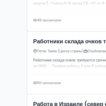
неделю) -Смена 5-8 часов СБ-ЧТ, от 3-х
49 просмотров
Работники склада очков 
Петах Тиква (Центр страны)
Опубликова
Работники склада очков требуются срочн
до 1500 . - График работы: 5 или 6 рабочи
50 просмотров
Работа в Израиле (север 