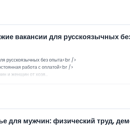
ежие вакансии для русскоязычных бе
для русскоязычных без опыта<br />
остоянная работа с оплатой<br />
н и женщин от хозя...
ье для мужчин: физический труд, де