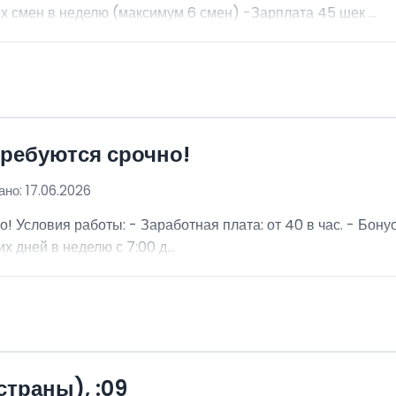
 смен в неделю (максимум 6 смен) -Зарплата 45 шек ...
требуются срочно!
но: 17.06.2026
о! Условия работы: - Заработная плата: от 40 в час. - Бон
х дней в неделю с 7:00 д...
страны), :09