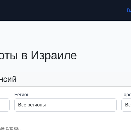
В
оты в Израиле
нсий
Регион:
Горо