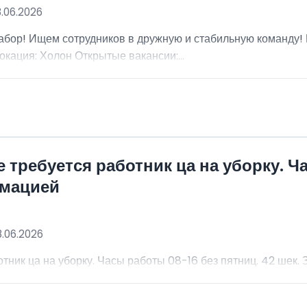
8.06.2026
абор! Ищем сотрудников в дружную и стабильную команду
окация: Холон Открытые вакансии:...
 требуется работник ца на уборку. Ч
рмацией
8.06.2026
тник ца на уборку. Часы работы 08-16 без пятниц. 42 шек