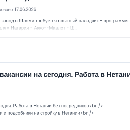
овано: 17.06.2026
а завод в Шломи требуется опытный наладчик - программис
лям Нагария - Акко--Маалот - Ш...
вакансии на сегодня. Работа в Нетан
годня. Работа в Нетании без посредников<br />
и и подсобники на стройку в Нетании<br />