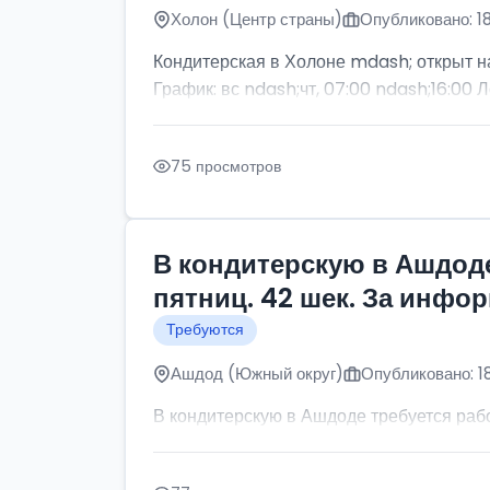
Холон (Центр страны)
Опубликовано: 1
Кондитерская в Холоне mdash; открыт н
График: вс ndash;чт, 07:00 ndash;16:00 Л
75 просмотров
В кондитерскую в Ашдоде
пятниц. 42 шек. За инфо
Требуются
Ашдод (Южный округ)
Опубликовано: 1
В кондитерскую в Ашдоде требуется рабо