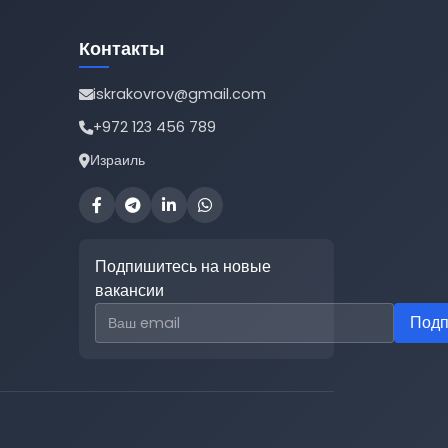
Контакты
iskrakovrov@gmail.com
+972 123 456 789
Израиль
Подпишитесь на новые
вакансии
Email для подписки
Подп