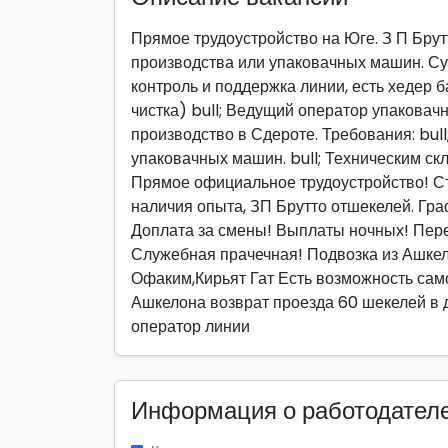
Прямое трудоустройство на Юге. З П Бру
производства или упаковачных машин. Сут
контроль и поддержка линии, есть хедер б
чистка) bull; Ведущий оператор упакова
производство в Сдероте. Требования: bull
упаковачных машин. bull; Техническим ск
Прямое официальное трудоустройство! Ст
наличия опыта, ЗП Брутто отшекелей. Гра
Доплата за смены! Выплаты ночных! Пере
Служебная прачечная! Подвозка из Ашкел
Офаким,Кирьят Гат Есть возможность самоп
Ашкелона возврат проезда 60 шекелей в 
оператор линии
Информация о работодател