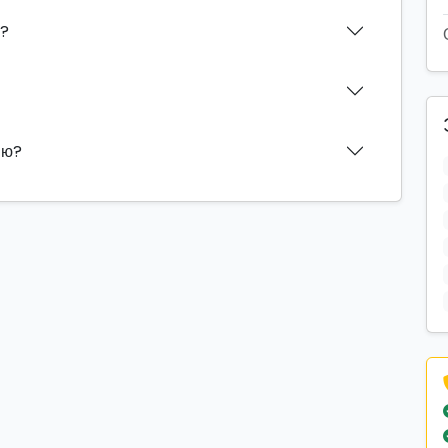
н?
ию?