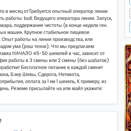
тто в месяц отТребуется опытный оператор линии
ь работы: bull; Ведущего оператора линии. Запуск,
акара, поддержание чистоты (в конце недели ген.
чных машин. Крупное стабильное пищевое
; Опыт работы на линии производства, или
ладом ума (рош техни); Что мы предлагаем:
авка НАЧАЛО 45-50 шекелей в час, зависит от
фик работы в 3 смены или 2 смены (без шабатов)
работки! Бесплатное питание в каждой смене!
она, Бэер Шевы, Сдерота, Нетивота,
рибытия, оплата за 1 км 1 шекель, К примеру, из
день. Резюме присылайте на или майл укажите:
е