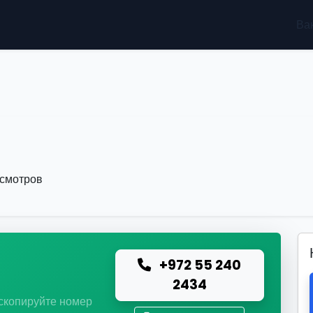
Ва
осмотров
+972 55 240
ю
2434
 скопируйте номер