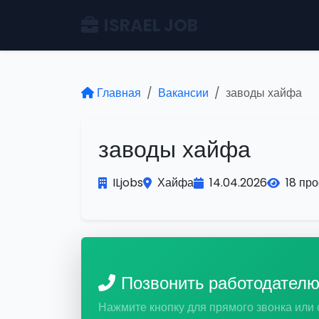
ISRAEL JOB
Главная
Вакансии
заводы хайфа
заводы хайфа
ILjobs
Хайфа
14.04.2026
18 пр
Позвонить работодател
Нажмите кнопку для прямого звонка или