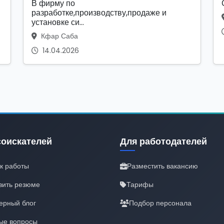
В фирму по
разработке,производству,продаже и
установке си...
Кфар Саба
14.04.2026
соискателей
Для работодателей
к работы
Разместить вакансию
вить резюме
Тарифы
ерный блог
Подбор персонала
ые вопросы