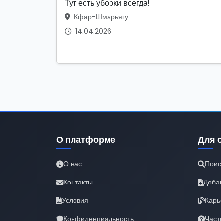
Тут есть уборки всегда!
Кфар-Шмарьягу
14.04.2026
О платформе
Для 
О нас
Поис
Контакты
Доба
Условия
Карь
Конфиденциальность
Част