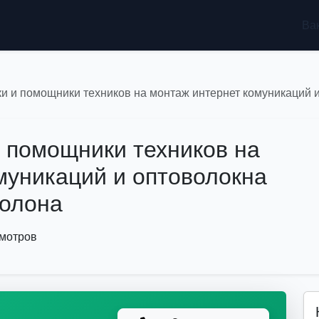
Ва
и и помощники техников на монтаж интернет комуникаций 
и помощники техников на
муникаций и оптоволокна
Холона
смотров