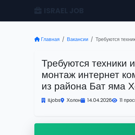
ISRAEL JOB
Главная
Вакансии
Требуются техник
Требуются техники 
монтаж интернет ко
из района Бат яма 
ILjobs
Холон
14.04.2026
11 про