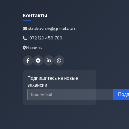
Контакты
iskrakovrov@gmail.com
+972 123 456 789
Израиль
Подпишитесь на новые
вакансии
Email для подписки
Подп