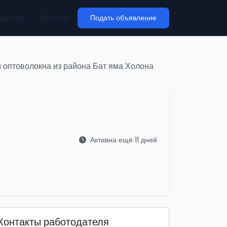
кансии
Каталог
Подать объявление
и оптоволокна из района Бат яма Холона
Активна ещё 11 дней
Контакты работодателя