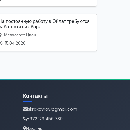
На постоянную работу в Эйлат требуются
работники на сборк...
Мевасерет Цион
15.04.2026
Контакты
iskrakovrov@gmail.com
+972 123 456 789
Израиль