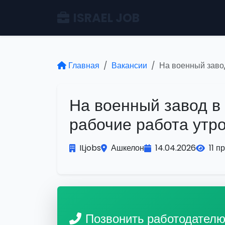
ISRAEL JOB
Главная
Вакансии
На военный завод
На военный завод в
рабочие работа утро
ILjobs
Ашкелон
14.04.2026
11 п
Позвонить работодател