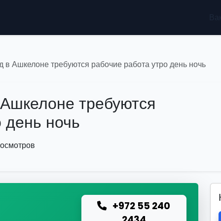
Ва
 в Ашкелоне требуются рабочие работа утро день ночь
 Ашкелоне требуются
 день ночь
росмотров
+972 55 240
ю
2434