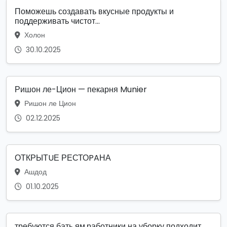
Поможешь создавать вкусные продукты и
поддерживать чистот...
Холон
30.10.2025
Ришон ле-Цион — пекарня Munier
Ришон ле Цион
02.12.2025
ОТКРЫТUЕ РЕСТОPAНА
Ашдод
01.10.2025
требуются бать ям.работники на уборку подходит