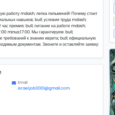
ую работу mdash; лепка пельменей! Почему стоит
циальных навыков; bull; условия труда mdash;
 час премия; bull; питание на работе mdash;
00 minus;17:00. Мы гарантируем: bull;
вие требований к знанию иврита; bull; официальную
бходимым документам. Звоните и оставляйте заявку:
е
Email
israel.job0001@gmail.com