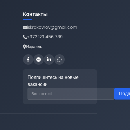
Контакты
iskrakovrov@gmail.com
+972 123 456 789
Израиль
Подпишитесь на новые
вакансии
Email для подписки
Подп