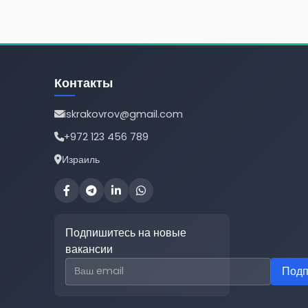
Контакты
iskrakovrov@gmail.com
+972 123 456 789
Израиль
Подпишитесь на новые
вакансии
Email для подписки
Подп