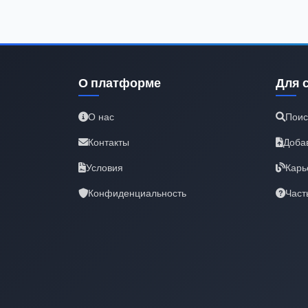
О платформе
Для 
О нас
Поис
Контакты
Доба
Условия
Карь
Конфиденциальность
Част