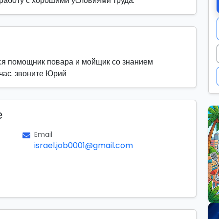
 работу с хорошими условиями труда.
ся помощник повара и мойщик со знанием
 час. звоните Юрий
е
Email
israel.job0001@gmail.com