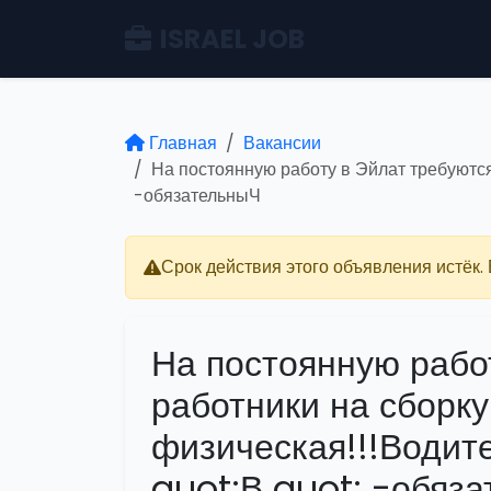
ISRAEL JOB
Главная
Вакансии
На постоянную работу в Эйлат требуются 
-обязательныЧ
Срок действия этого объявления истёк.
На постоянную рабо
работники на сборку
физическая!!!Водит
quot;В quot; -обяз