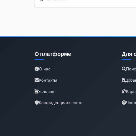
О платформе
Для 
О нас
Поис
Контакты
Доба
Условия
Карь
Конфиденциальность
Част