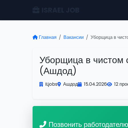
ISRAEL JOB
Главная
Вакансии
Уборщица в чист
Уборщица в чистом
(Ашдод)
ILjobs
Ашдод
15.04.2026
12 пр
Позвонить работодател