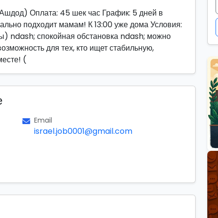
шдод) Оплата: 45 шек час График: 5 дней в
деально подходит мамам! К 13:00 уже дома Условия:
сы) ndash; спокойная обстановка ndash; можно
зможность для тех, кто ищет стабильную,
есте! (
е
Email
israel.job0001@gmail.com