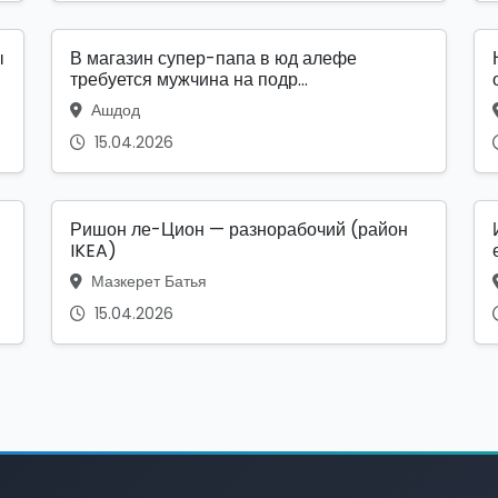
ы
В магазин супер-папа в юд алефе
требуется мужчина на подр...
Ашдод
15.04.2026
Ришон ле-Цион — разнорабочий (район
IKEA)
Мазкерет Батья
15.04.2026