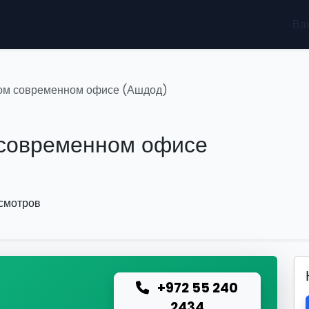
Ва
ом современном офисе (Ашдод)
 современном офисе
осмотров
+972 55 240
ю
2434