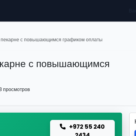
Ва
в пекарне с повышающимся графиком оплаты
екарне с повышающимся
13 просмотров
+972 55 240
ю
2434