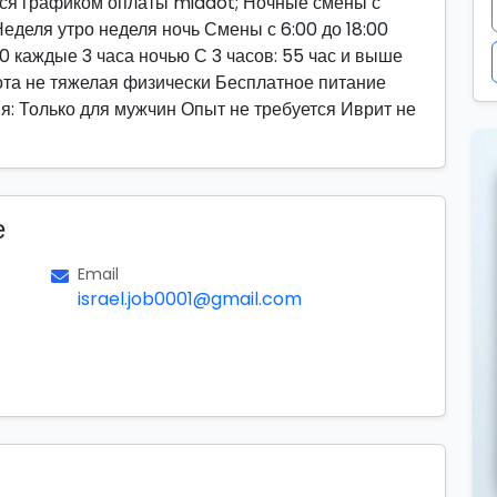
ся графиком оплаты middot; Ночные смены с
Неделя утро неделя ночь Смены с 6:00 до 18:00
10 каждые 3 часа ночью С 3 часов: 55 час и выше
ота не тяжелая физически Бесплатное питание
: Только для мужчин Опыт не требуется Иврит не
е
Email
israel.job0001@gmail.com