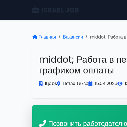
ISRAEL JOB
Главная
Вакансии
middot; Работа 
middot; Работа в п
графиком оплаты
ILjobs
Петах Тиква
15.04.2026
Позвонить работодател