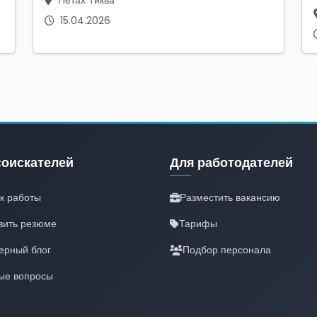
Петах Тиква
15.04.2026
соискателей
Для работодателей
к работы
Разместить вакансию
вить резюме
Тарифы
ерный блог
Подбор персонала
ые вопросы