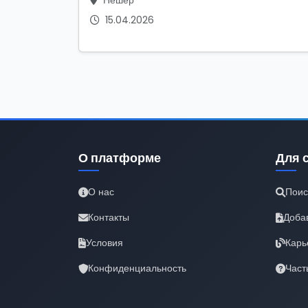
Нешер
15.04.2026
О платформе
Для 
О нас
Поис
Контакты
Доба
Условия
Карь
Конфиденциальность
Част