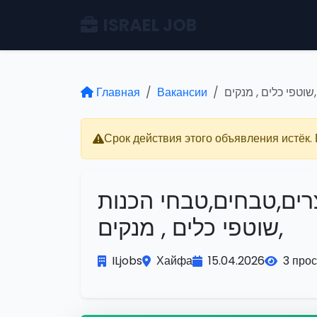
ISRAEL JOB
Главная
Вакансии
שוטפי כלים , מנקים
Срок действия этого объявления истёк.
רים,טבחים,טבחי הכנות
,שוטפי כלים , מנקים
ILjobs
Хайфа
15.04.2026
3 про