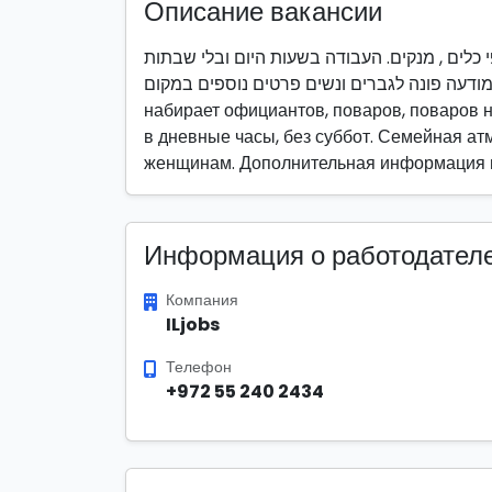
Описание вакансии
 כלים , מנקים. העבודה בשעות היום ובלי שבתות
אווירה משפחתית המודעה פונה לגברים ונשים פרטים נוספים במקום 
набирает официантов, поваров, поваров н
в дневные часы, без суббот. Семейная а
женщинам. Дополнительная информация 
Информация о работодател
Компания
ILjobs
Телефон
+972 55 240 2434