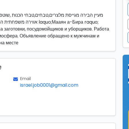
מעיין הבירה מגייסת מלצרים,טבחים,טבחי הכנות ,שוטפי
laquo;Мааян а-Бира raquo;
а заготовки, посудомойщиков и уборщиков. Работа
тмосфера. Объявление обращено к мужчинам и
на месте
е
Email
israel.job0001@gmail.com