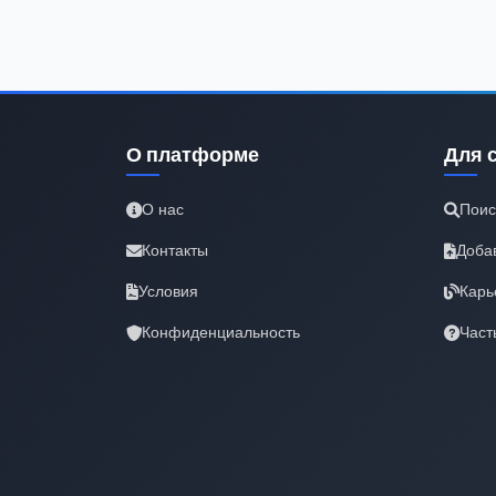
О платформе
Для 
О нас
Поис
Контакты
Доба
Условия
Карь
Конфиденциальность
Част