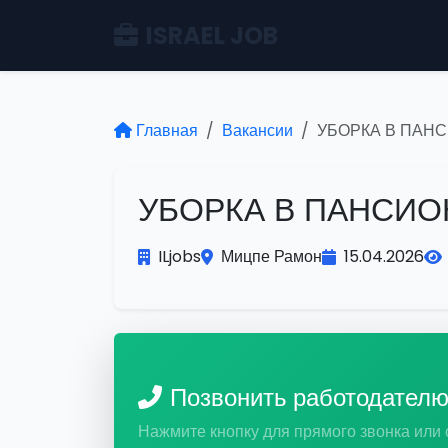
ISRAEL JOB
Главная
Вакансии
УБОРКА В ПАН
УБОРКА В ПАНСИО
ILjobs
Мицпе Рамон
15.04.2026
Позвонить работодател
Нажмите кнопку для прямого звонка или