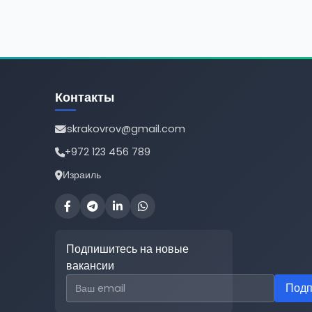
Контакты
iskrakovrov@gmail.com
+972 123 456 789
Израиль
Подпишитесь на новые
вакансии
Email для подписки
Подп