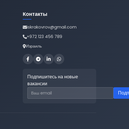
Контакты
iskrakovrov@gmail.com
+972 123 456 789
Израиль
Подпишитесь на новые
вакансии
Email для подписки
Подп