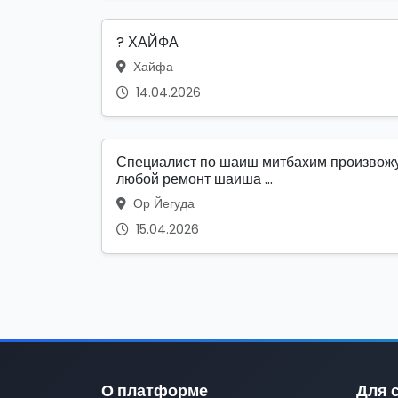
? ХАЙФА
Хайфа
14.04.2026
Специалист по шаиш митбахим произвож
любой ремонт шаиша ...
Ор Йегуда
15.04.2026
О платформе
Для 