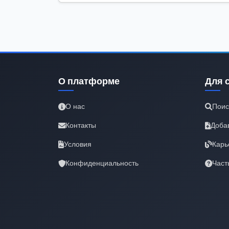
О платформе
Для 
О нас
Поис
Контакты
Доба
Условия
Карь
Конфиденциальность
Част