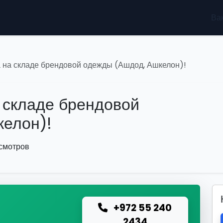
Ва
на складе брендовой одежды (Ашдод, Ашкелон)!
 складе брендовой
келон)!
осмотров
+972 55 240
ю
2434