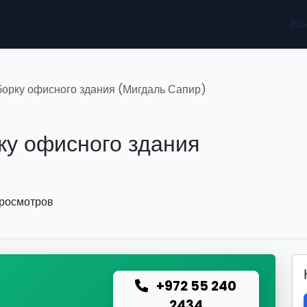
Ва
борку офисного здания (Мигдаль Сапир)
ку офисного здания
просмотров
+972 55 240
ю
2434