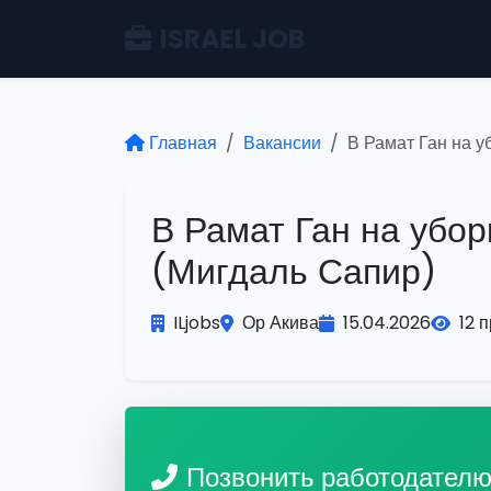
ISRAEL JOB
Главная
Вакансии
В Рамат Ган на у
В Рамат Ган на убор
(Мигдаль Сапир)
ILjobs
Ор Акива
15.04.2026
12 
Позвонить работодател