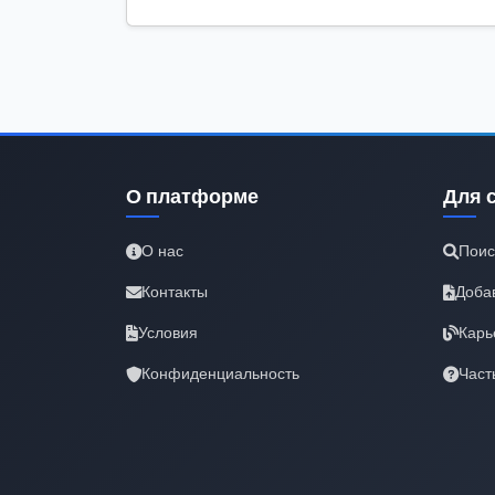
О платформе
Для 
О нас
Поис
Контакты
Доба
Условия
Карь
Конфиденциальность
Част