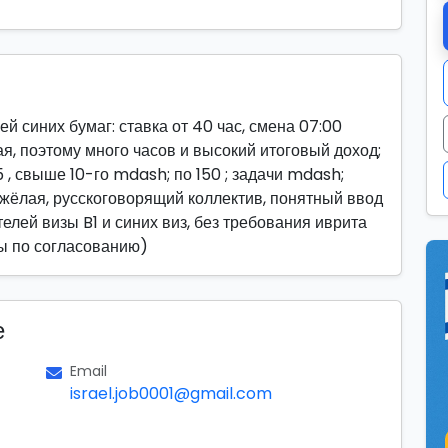
й синих бумаг: ставка от 40 час, смена 07:00
ая, поэтому много часов и высокий итоговый доход;
 , свыше 10-го mdash; по 150 ; задачи mdash;
яжёлая, русскоговорящий коллектив, понятный ввод
телей визы B1 и синих виз, без требования иврита
сы по согласованию)
е
Email
israel.job0001@gmail.com