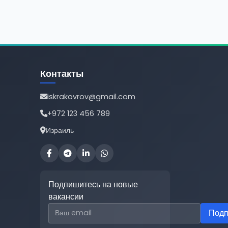
Контакты
iskrakovrov@gmail.com
+972 123 456 789
Израиль
Подпишитесь на новые
вакансии
Email для подписки
Подп