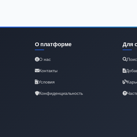
О платформе
Для 
О нас
Поис
Контакты
Доба
Условия
Карь
Конфиденциальность
Част