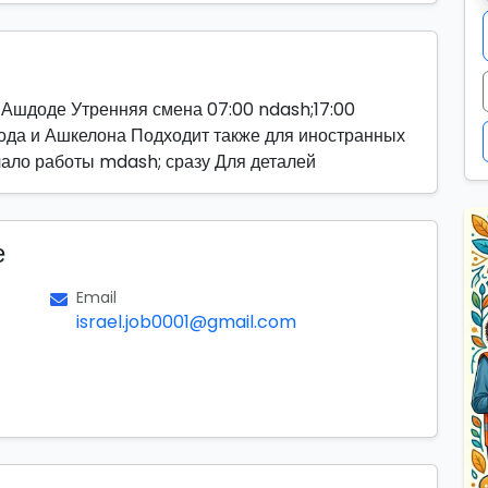
в Ашдоде Утренняя смена 07:00 ndash;17:00
дода и Ашкелона Подходит также для иностранных
чало работы mdash; сразу Для деталей
е
Email
israel.job0001@gmail.com