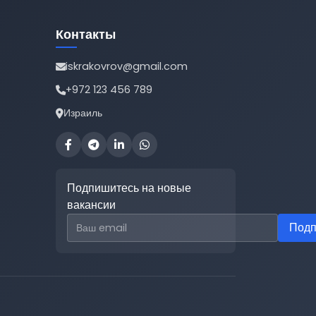
Контакты
iskrakovrov@gmail.com
+972 123 456 789
Израиль
Подпишитесь на новые
вакансии
Email для подписки
Подп