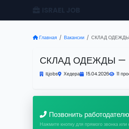
ISRAEL JOB
Главная
Вакансии
СКЛАД ОДЕЖДЫ
СКЛАД ОДЕЖДЫ —
ILjobs
Хедера
15.04.2026
11 пр
Позвонить работодател
Нажмите кнопку для прямого звонка или