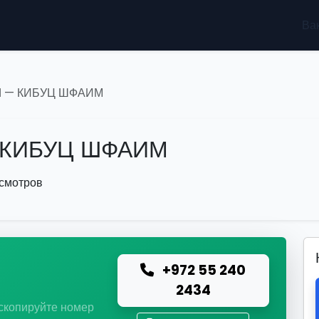
Ва
 — КИБУЦ ШФАИМ
 КИБУЦ ШФАИМ
осмотров
+972 55 240
ю
2434
 скопируйте номер