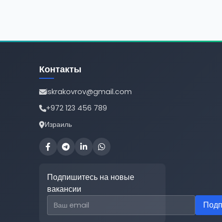
Контакты
iskrakovrov@gmail.com
+972 123 456 789
Израиль
Подпишитесь на новые
вакансии
Email для подписки
Подп