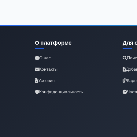
О платформе
Для 
О нас
Поис
Контакты
Доба
Условия
Карь
Конфиденциальность
Част