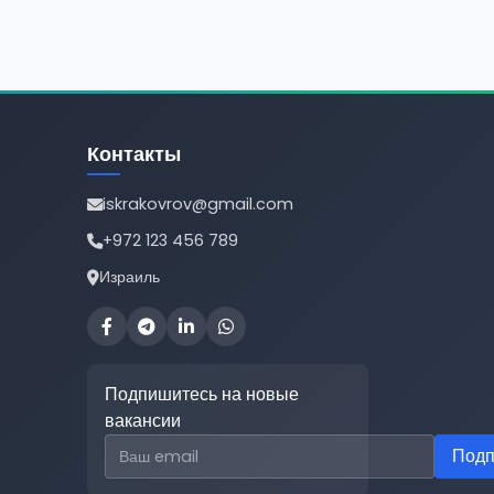
Контакты
iskrakovrov@gmail.com
+972 123 456 789
Израиль
Подпишитесь на новые
вакансии
Email для подписки
Подп