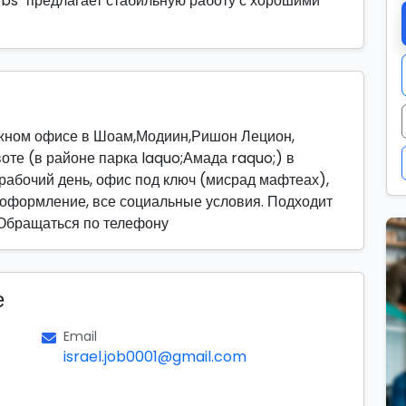
obs" предлагает стабильную работу с хорошими
ижном офисе в Шоам,Модиин,Ришон Лецион,
оте (в районе парка laquo;Амада raquo;) в
рабочий день, офис под ключ (мисрад мафтеах),
оформление, все социальные условия. Подходит
 Обращаться по телефону
е
Email
israel.job0001@gmail.com