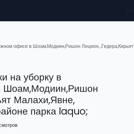
Ва
тижном офисе в Шоам,Модиин,Ришон Лецион, ,Гедера,Кирьят
и на уборку в
в Шоам,Модиин,Ришон
ьят Малахи,Явне,
районе парка laquo;
осмотров