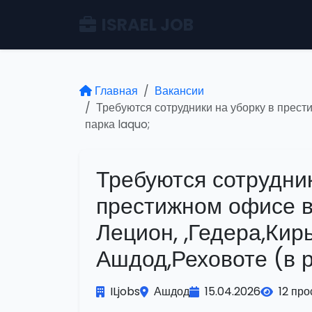
ISRAEL JOB
Главная
Вакансии
Требуются сотрудники на уборку в прес
парка laquo;
Требуются сотрудник
престижном офисе 
Лецион, ,Гедера,Кир
Ашдод,Реховоте (в 
ILjobs
Ашдод
15.04.2026
12 пр