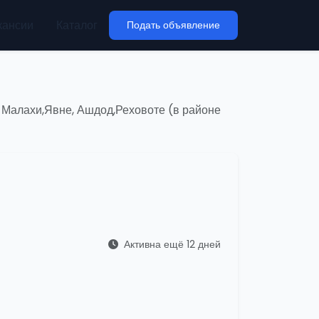
кансии
Каталог
Подать объявление
 Малахи,Явне, Ашдод,Реховоте (в районе
Активна ещё 12 дней