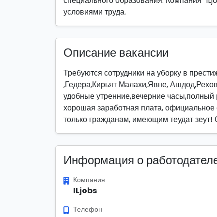
специального образования. Компания "ILj
условиями труда.
Описание вакансии
Требуются сотрудники на уборку в прест
,Гедера,Кирьят Малахи,Явне, Ашдод,Рехов
удобные утренние,вечерние часы,полный 
хорошая заработная плата, официальное 
только гражданам, имеющим теудат зеут!
Информация о работодател
Компания
ILjobs
Телефон