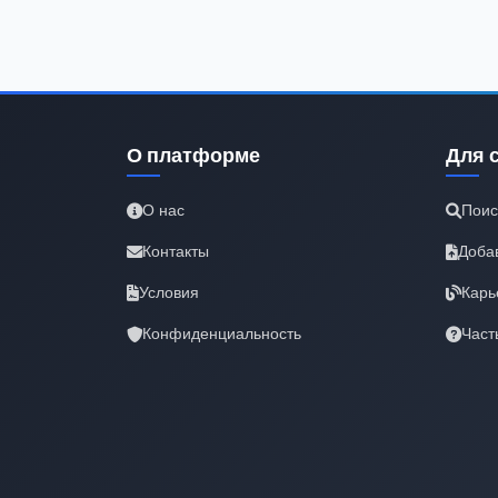
О платформе
Для 
О нас
Поис
Контакты
Доба
Условия
Карь
Конфиденциальность
Част