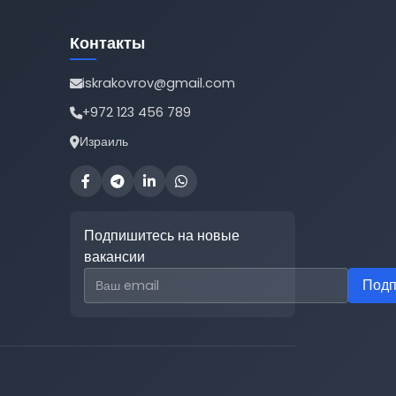
Контакты
iskrakovrov@gmail.com
+972 123 456 789
Израиль
Подпишитесь на новые
вакансии
Email для подписки
Подп