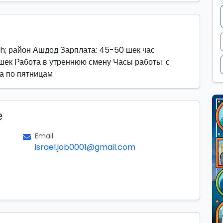
h; район Ашдод Зарплата: 45-50 шек час
шек Работа в утреннюю смену Часы работы: с
та по пятницам
е
Email
israel.job0001@gmail.com