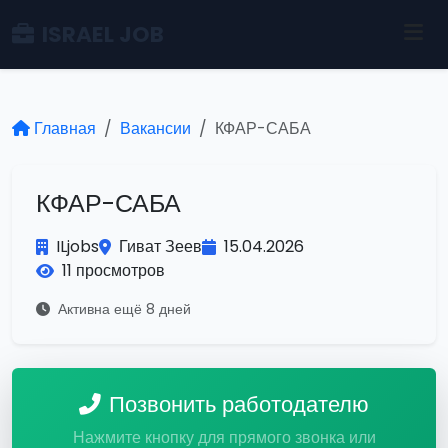
ISRAEL JOB
Главная
Вакансии
КФАР-САБА
КФАР-САБА
ILjobs
Гиват Зеев
15.04.2026
11 просмотров
Активна ещё 8 дней
Позвонить работодателю
Нажмите кнопку для прямого звонка или