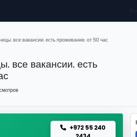
Ва
ницы. все вакансии. есть проживание. от 50 час
ы. все вакансии. есть
ас
осмотров
+972 55 240
ю
2434