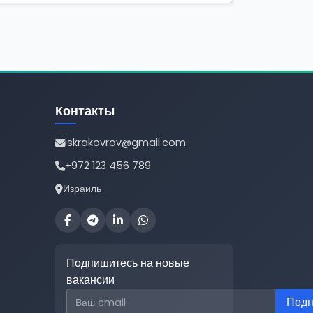
Контакты
iskrakovrov@gmail.com
+972 123 456 789
Израиль
Подпишитесь на новые
вакансии
Email для подписки
Подп