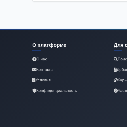
О платформе
Для 
О нас
Поис
Контакты
Доба
Условия
Карь
Конфиденциальность
Част