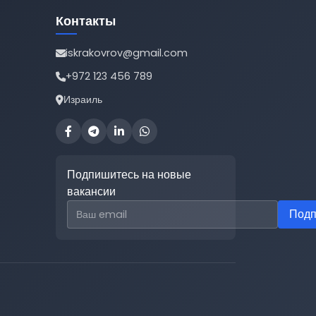
Контакты
iskrakovrov@gmail.com
+972 123 456 789
Израиль
Подпишитесь на новые
вакансии
Email для подписки
Подп