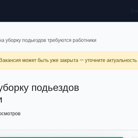
Ва
на уборку подьездов требуются работники
 Вакансия может быть уже закрыта — уточните актуальность 
уборку подьездов
и
осмотров