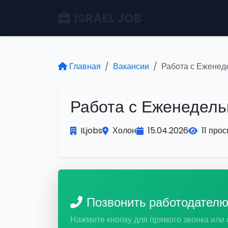
ISRAEL JOB
Главная
Вакансии
Работа с Еженеде
Работа с Еженедельн
ILjobs
Холон
15.04.2026
11 про
Позвонить работодател
Нажмите кнопку для прямого звонка или