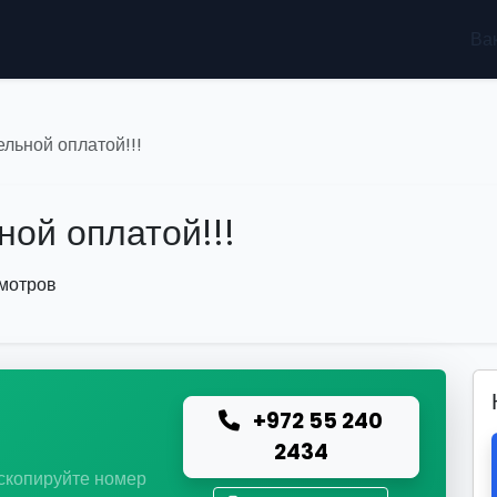
Ва
льной оплатой!!!
ой оплатой!!!
смотров
+972 55 240
ю
2434
 скопируйте номер