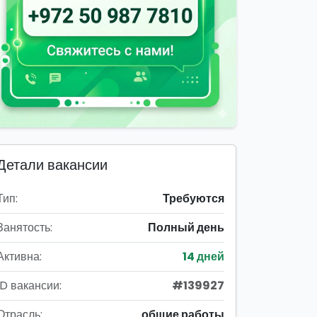
Детали вакансии
Тип:
Требуются
Занятость:
Полный день
Активна:
14 дней
ID вакансии:
#139927
Отрасль:
общие работы