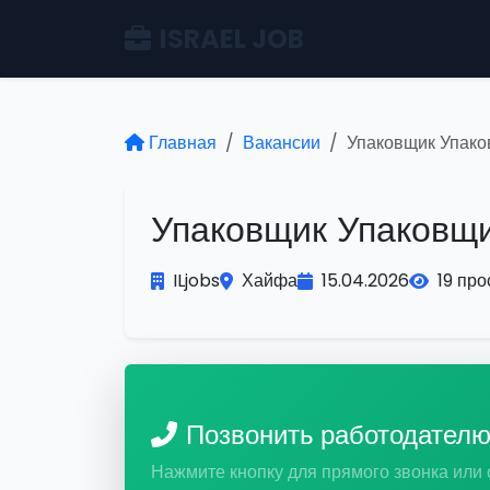
ISRAEL JOB
Главная
Вакансии
Упаковщик Упак
Упаковщик Упаковщ
ILjobs
Хайфа
15.04.2026
19 пр
Позвонить работодател
Нажмите кнопку для прямого звонка или