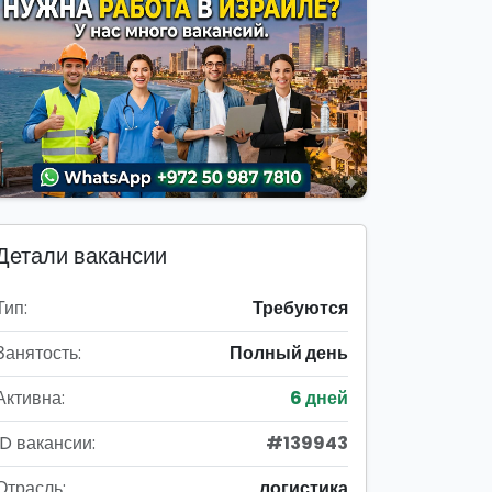
Детали вакансии
Тип:
Требуются
Занятость:
Полный день
Активна:
6 дней
ID вакансии:
#139943
Отрасль:
логистика