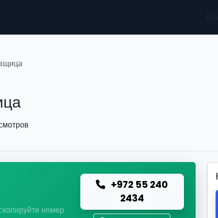
Ва
овщица
ица
осмотров
+972 55 240
ю
2434
 скопируйте номер