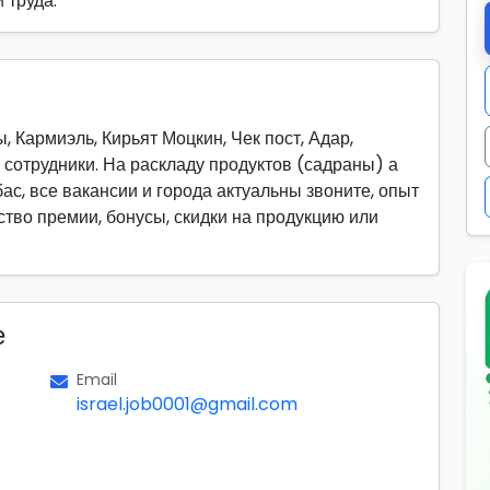
 труда.
 Кармиэль, Кирьят Моцкин, Чек пост, Адар,
сотрудники. На раскладу продуктов (садраны) а
бас, все вакансии и города актуальны звоните, опыт
ство премии, бонусы, скидки на продукцию или
е
Email
israel.job0001@gmail.com