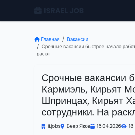
ISRAEL JOB
Главная
Вакансии
Срочные вакансии быстрое начало работы
раскл
Срочные вакансии б
Кармиэль, Кирьят Мо
Шпринцах, Кирьят Х
сотрудники. На раск
ILjobs
Беер Яков
15.04.2026
18