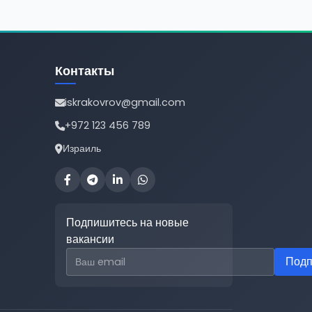
Контакты
iskrakovrov@gmail.com
+972 123 456 789
Израиль
Подпишитесь на новые
вакансии
Email для подписки
Подп