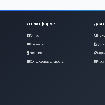
О платформе
Для 
О нас
Поис
Контакты
Доба
Условия
Карь
Конфиденциальность
Част