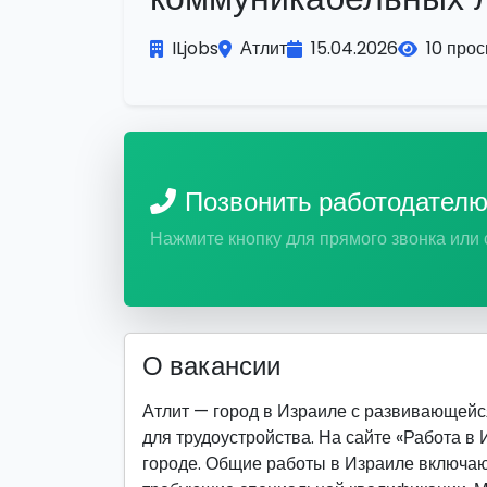
ILjobs
Атлит
15.04.2026
10 про
Позвонить работодател
Нажмите кнопку для прямого звонка или
О вакансии
Атлит — город в Израиле с развивающей
для трудоустройства. На сайте «Работа в
городе. Общие работы в Израиле включаю