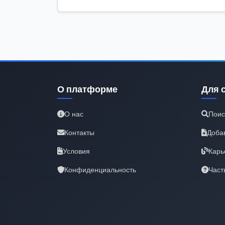
О платформе
Для 
О нас
Поис
Контакты
Доба
Условия
Карь
Конфиденциальность
Част