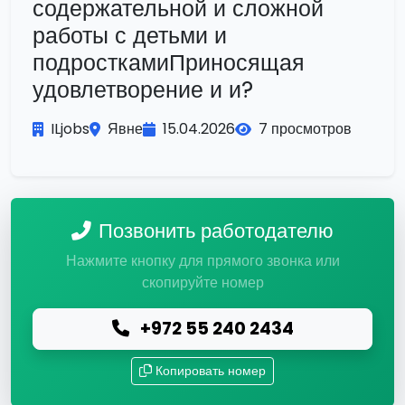
содержательной и сложной
работы с детьми и
подросткамиПриносящая
удовлетворение и и?
ILjobs
Явне
15.04.2026
7 просмотров
Позвонить работодателю
Нажмите кнопку для прямого звонка или
скопируйте номер
+972 55 240 2434
Копировать номер