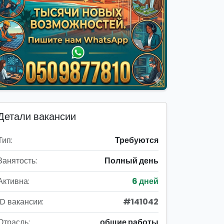
Детали вакансии
Тип:
Требуются
Занятость:
Полный день
Активна:
6 дней
ID вакансии:
#141042
Отрасль:
общие работы