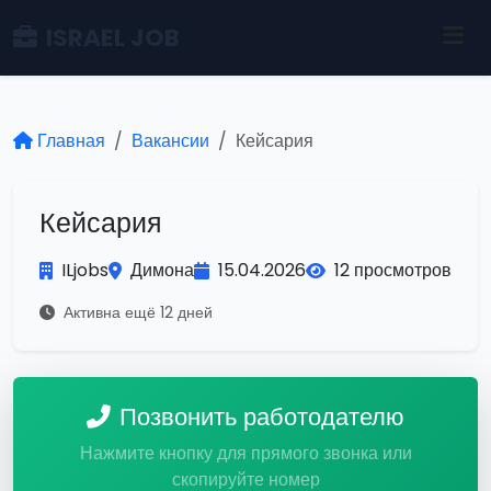
ISRAEL JOB
Главная
Вакансии
Кейсария
Кейсария
ILjobs
Димона
15.04.2026
12 просмотров
Активна ещё 12 дней
Позвонить работодателю
Нажмите кнопку для прямого звонка или
скопируйте номер