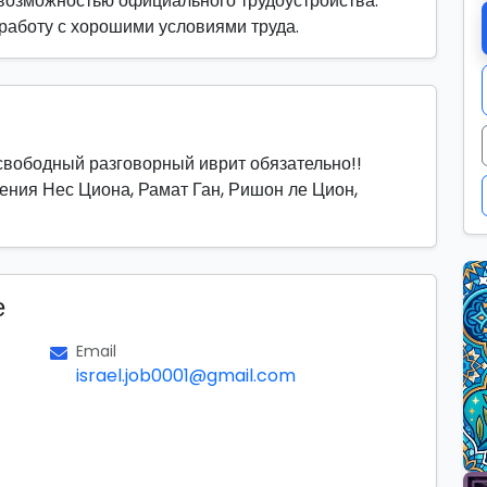
возможностью официального трудоустройства.
 работу с хорошими условиями труда.
свободный разговорный иврит обязательно!!
ения Нес Циона, Рамат Ган, Ришон ле Цион,
е
Email
israel.job0001@gmail.com