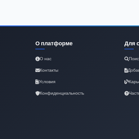
О платформе
Для 
О нас
Поис
Контакты
Доба
Условия
Карь
Конфиденциальность
Част