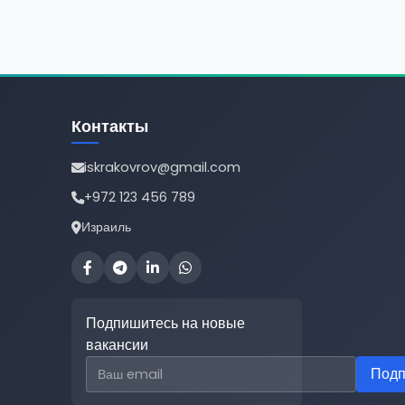
Контакты
iskrakovrov@gmail.com
+972 123 456 789
Израиль
Подпишитесь на новые
вакансии
Email для подписки
Подп