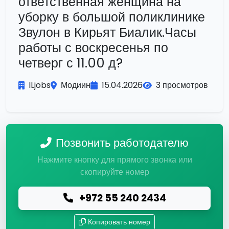
ответственная женщина на
уборку в большой поликлинике
Звулон в Кирьят Биалик.Часы
работы с воскресенья по
четверг с 11.00 д?
ILjobs
Модиин
15.04.2026
3 просмотров
Позвонить работодателю
Нажмите кнопку для прямого звонка или
скопируйте номер
+972 55 240 2434
Копировать номер