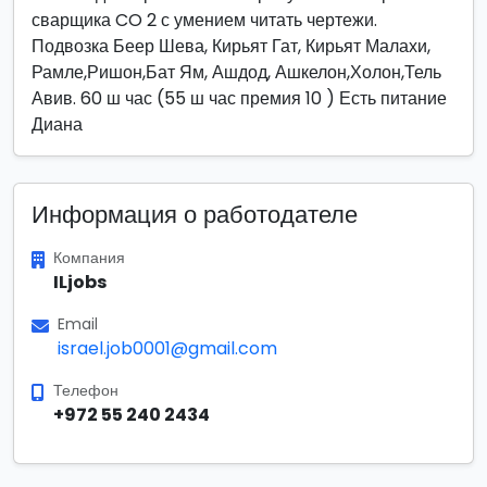
сварщика CO 2 с умением читать чертежи.
Подвозка Беер Шева, Кирьят Гат, Кирьят Малахи,
Рамле,Ришон,Бат Ям, Ашдод, Ашкелон,Холон,Тель
Авив. 60 ш час (55 ш час премия 10 ) Есть питание
Диана
Информация о работодателе
Компания
ILjobs
Email
israel.job0001@gmail.com
Телефон
+972 55 240 2434