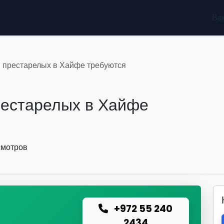
Ва
 престарелых в Хайфе требуются
рестарелых в Хайфе
смотров
+972 55 240
ю
2434