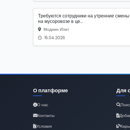
Требуются сотрудники на утренние смены
на мусоровозе в це...
Модиин Илит
15.04.2026
О платформе
Для 
О нас
Поис
Контакты
Доба
Условия
Карь