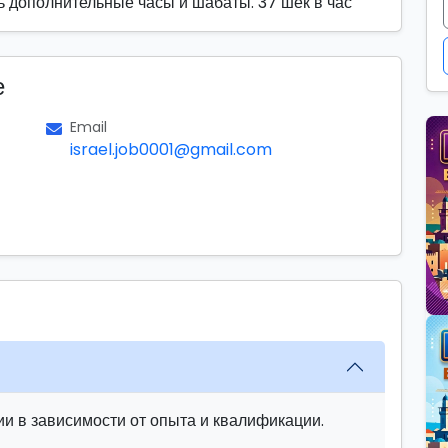
ть дополнительные часы и шабаты. 37 шек в час
е
Email
israel.job0001@gmail.com
и в зависимости от опыта и квалификации.