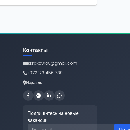
Контакты
iskrakovrov@gmail.com
+972 123 456 789
Израиль
Подпишитесь на новые
вакансии
Email для подписки
Подп