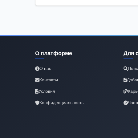
О платформе
Для 
О нас
Поис
Контакты
Доба
Условия
Карь
Конфиденциальность
Част