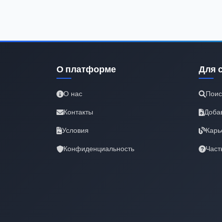
О платформе
Для 
О нас
Поис
Контакты
Доба
Условия
Карь
Конфиденциальность
Част