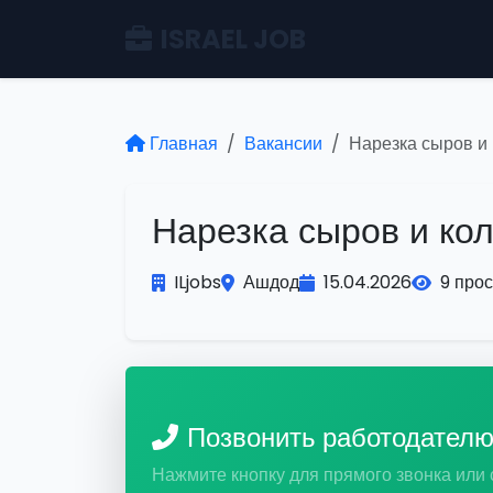
ISRAEL JOB
Главная
Вакансии
Нарезка сыров и
Нарезка сыров и ко
ILjobs
Ашдод
15.04.2026
9 про
Позвонить работодател
Нажмите кнопку для прямого звонка или