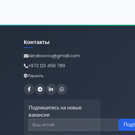
Контакты
iskrakovrov@gmail.com
+972 123 456 789
Израиль
Подпишитесь на новые
вакансии
Email для подписки
Подп