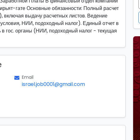
к Заработной Платы В финансовый отдел компании
Кирьят-гате Основные обязанности: Полный расчет
), включая выдачу расчетных листов. Ведение
 условия, НИИ, подоходный налог). Единый отчет в
е
Email
israel.job0001@gmail.com