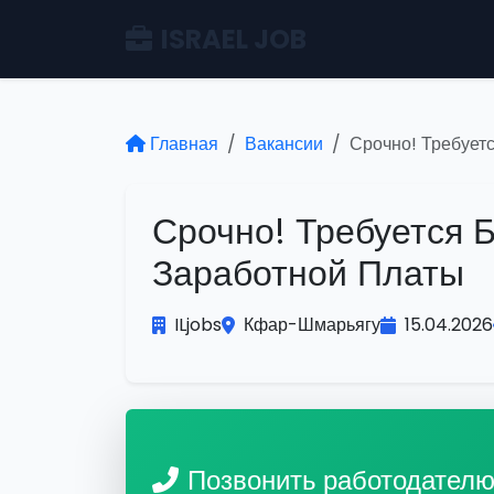
ISRAEL JOB
Главная
Вакансии
Срочно! Требуетс
Срочно! Требуется Б
Заработной Платы
ILjobs
Кфар-Шмарьягу
15.04.2026
Позвонить работодател