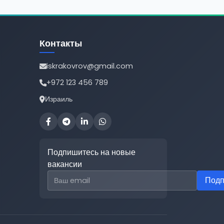
Контакты
iskrakovrov@gmail.com
+972 123 456 789
Израиль
Подпишитесь на новые
вакансии
Email для подписки
Подп