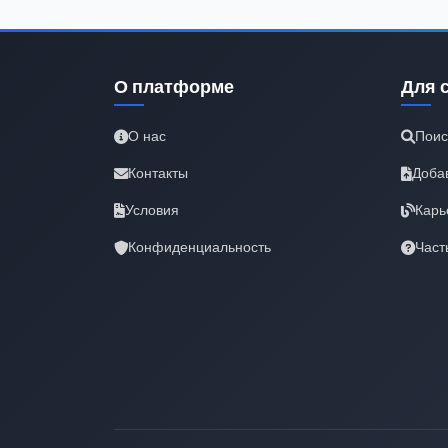
О платформе
Для 
О нас
Поис
Контакты
Доба
Условия
Карь
Конфиденциальность
Част