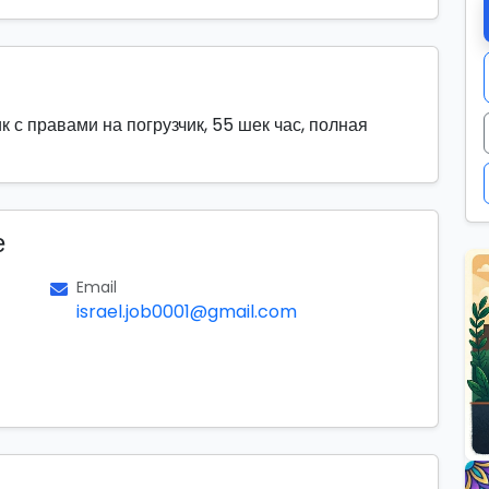
к с правами на погрузчик, 55 шек час, полная
е
Email
israel.job0001@gmail.com