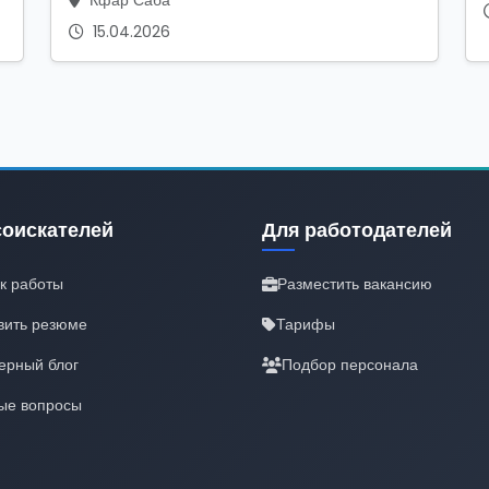
Кфар Саба
15.04.2026
соискателей
Для работодателей
к работы
Разместить вакансию
вить резюме
Тарифы
ерный блог
Подбор персонала
ые вопросы