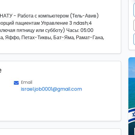
У - Работа с компьютером (Тель-Авив)
 порций пациентам Управление 3 ndash;4
ключая пятницу или субботу) Часы: 05:00
ва, Яффо, Петах-Тиквы, Бат-Яма, Рамат-Гана,
е
Email
israel.job0001@gmail.com