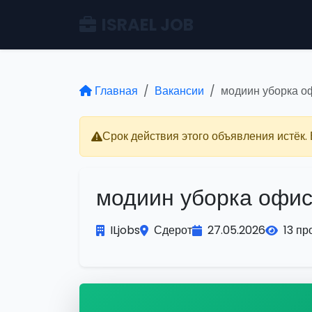
ISRAEL JOB
Главная
Вакансии
модиин уборка о
Срок действия этого объявления истёк.
модиин уборка офи
ILjobs
Сдерот
27.05.2026
13 п