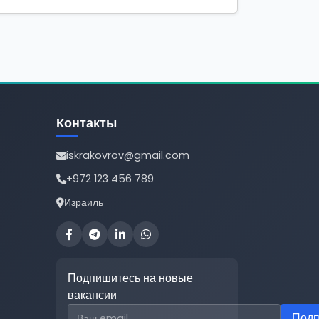
Контакты
iskrakovrov@gmail.com
+972 123 456 789
Израиль
Подпишитесь на новые
вакансии
Email для подписки
Подп