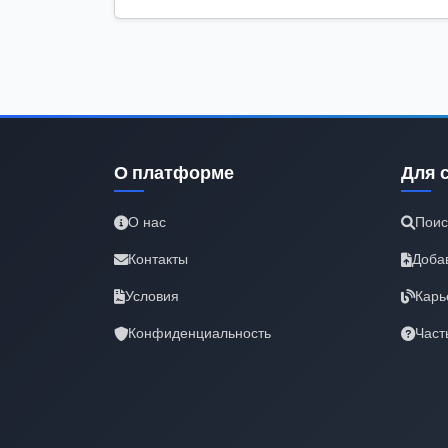
О платформе
Для 
О нас
Поис
Контакты
Доба
Условия
Карь
Конфиденциальность
Част