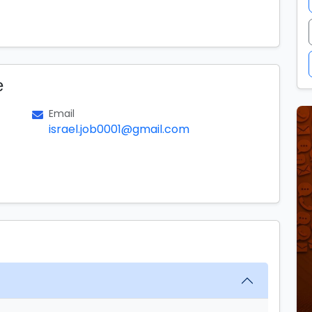
е
Email
israel.job0001@gmail.com