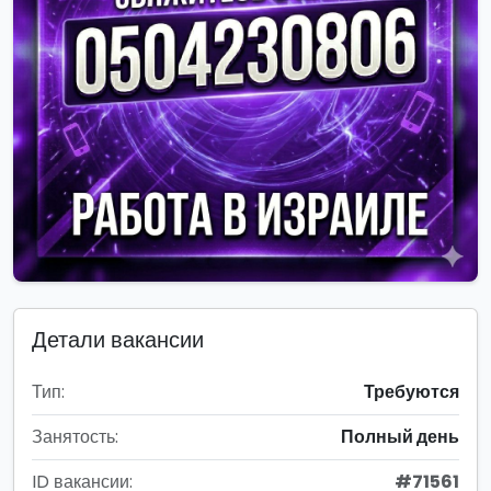
Детали вакансии
Тип:
Требуются
Занятость:
Полный день
ID вакансии:
#71561