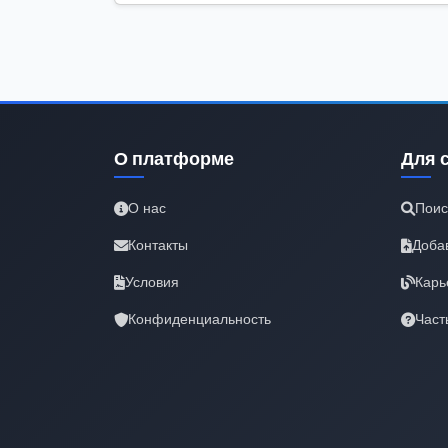
О платформе
Для 
О нас
Поис
Контакты
Доба
Условия
Карь
Конфиденциальность
Част