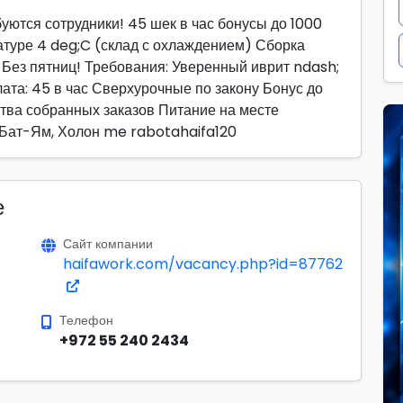
уются сотрудники! 45 шек в час бонусы до 1000
атуре 4 deg;C (склад с охлаждением) Сборка
0 Без пятниц! Требования: Уверенный иврит ndash;
лата: 45 в час Сверхурочные по закону Бонус до
ства собранных заказов Питание на месте
, Бат-Ям, Холон me rabotahaifa120
е
Сайт компании
haifawork.com/vacancy.php?id=87762
Телефон
+972 55 240 2434