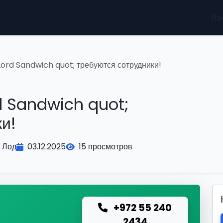
Ва
ord Sandwich quot; требуются сотрудники!
 Sandwich quot;
и!
Лод
03.12.2025
15 просмотров
+972 55 240
ю
2434