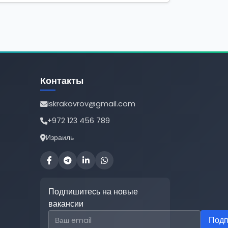
Контакты
iskrakovrov@gmail.com
+972 123 456 789
Израиль
Подпишитесь на новые
вакансии
Email для подписки
Подп