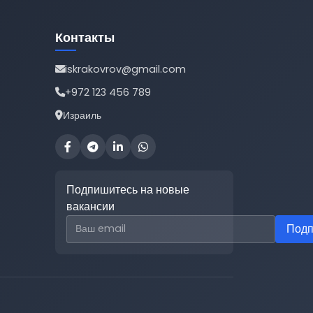
Контакты
iskrakovrov@gmail.com
+972 123 456 789
Израиль
Подпишитесь на новые
вакансии
Email для подписки
Подп